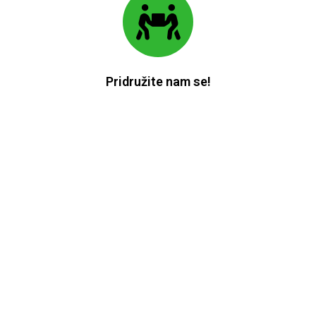
Pridružite nam se!
Svaki seminar pokriva različito područje wellnessa, kao što je
prehrana za sportaše, protiv starenja, te zdravo mršavljenje.
Po završetku wellness trening seminara distributeri postaju
“wellness savjetnici” koji vode svoje klijente prema boljem
zdravlju.
NAJAVA SEMINARA