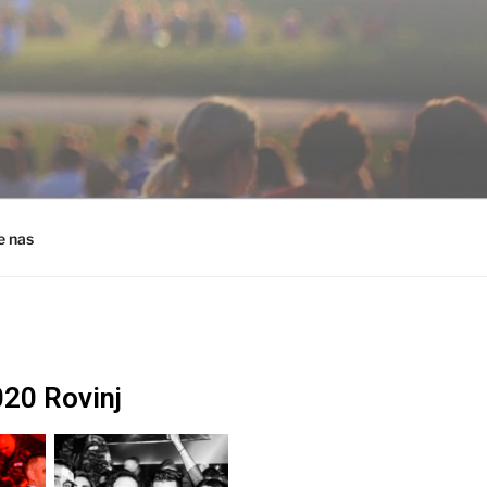
e nas
020 Rovinj