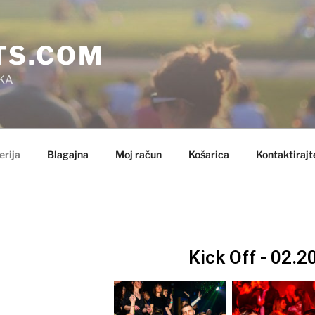
TS.COM
KA
erija
Blagajna
Moj račun
Košarica
Kontaktirajt
Kick Off - 02.2